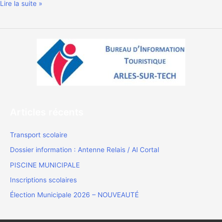
CENTRE
Lire la suite »
DE
PLEINE
NATURE
SUD
CANIGO
Articles récents
Transport scolaire
Dossier information : Antenne Relais / Al Cortal
PISCINE MUNICIPALE
Inscriptions scolaires
Élection Municipale 2026 – NOUVEAUTÉ