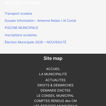
Articles récents
Transport scolaire
Dossier information : Antenne Relais / Al Cortal
PISCINE MUNICIPALE
Inscriptions scolaires
Élection Municipale 2026 – NOUVEAUTÉ
Site map
ACCUEIL
LA MUNICIPALITE
ACTUALITES
DROITS & DEMARCHES
DEMANDE D’ACTES
LE CONSEIL MUNICIPAL
COMPTES RENDUS des CM